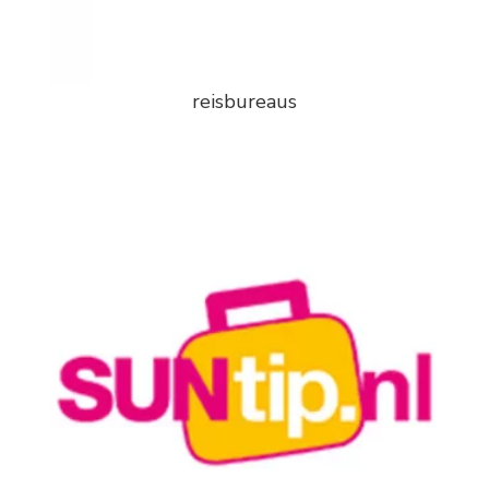
reisbureaus