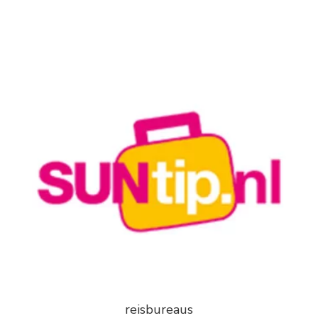
reisbureaus