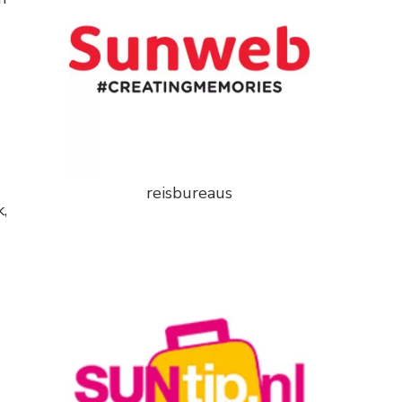
reisbureaus
,