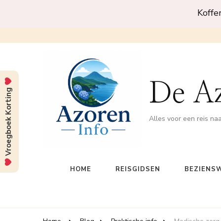
Koffe
De A
Vroegboek Korting
Alles voor een reis na
HOME
REISGIDSEN
BEZIENS