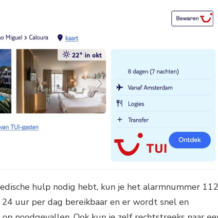
medische hulp nodig hebt, kun je het alarmnummer 11
 24 uur per dag bereikbaar en er wordt snel en
op noodgevallen. Ook kun je zelf rechtstreeks naar ee