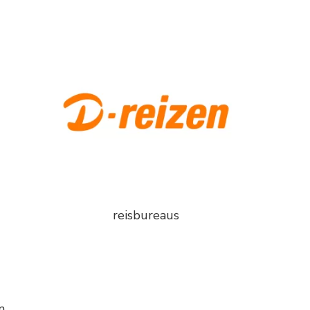
reisbureaus
2
n