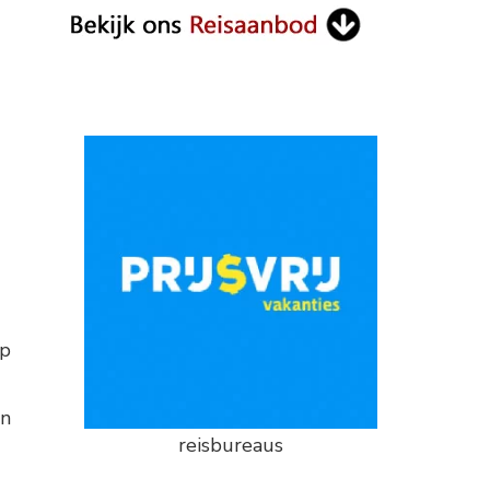
lp
en
reisbureaus