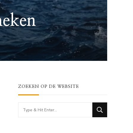
heken
ZOEKEN OP DE WEBSITE
Looking
for
Something?