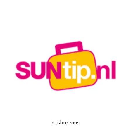
reisbureaus